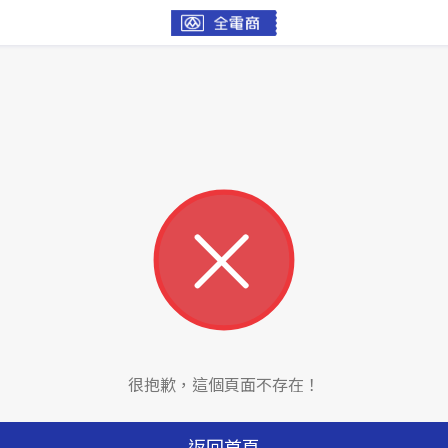
很抱歉，這個頁面不存在！
返回首頁