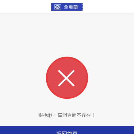
很抱歉，這個頁面不存在！
返回首頁