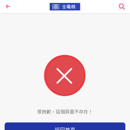
很抱歉，這個頁面不存在！
返回首頁