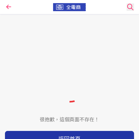
很抱歉，這個頁面不存在！
返回首頁