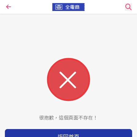
很抱歉，這個頁面不存在！
返回首頁