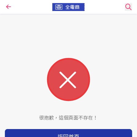
很抱歉，這個頁面不存在！
返回首頁