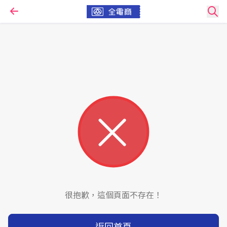
很抱歉，這個頁面不存在！
返回首頁