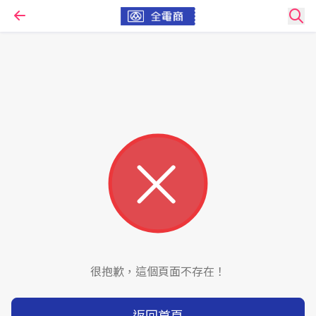
很抱歉，這個頁面不存在！
返回首頁