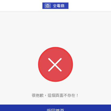
很抱歉，這個頁面不存在！
返回首頁