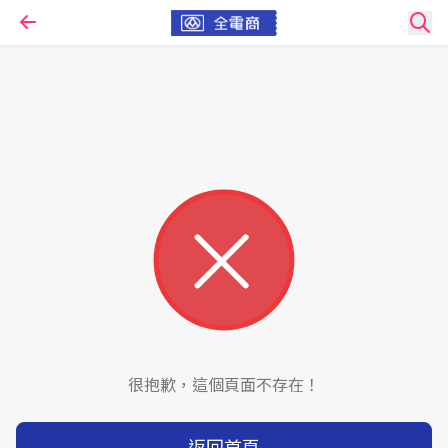
很抱歉，這個頁面不存在！
返回首頁