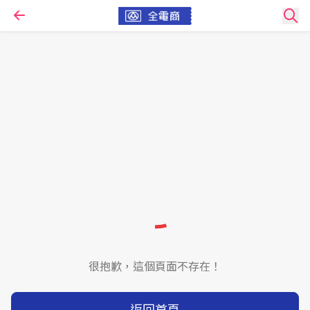
很抱歉，這個頁面不存在！
返回首頁