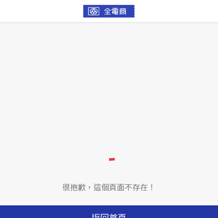
很抱歉，這個頁面不存在！
返回首頁