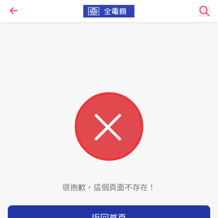
很抱歉，這個頁面不存在！
返回首頁