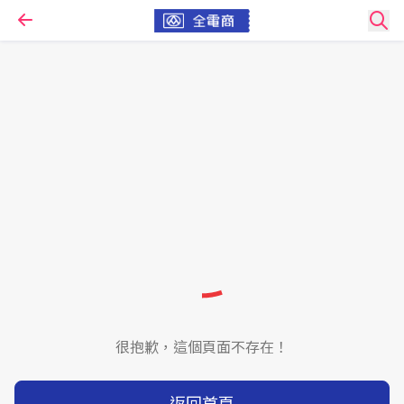
很抱歉，這個頁面不存在！
返回首頁