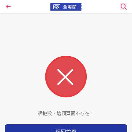
很抱歉，這個頁面不存在！
返回首頁