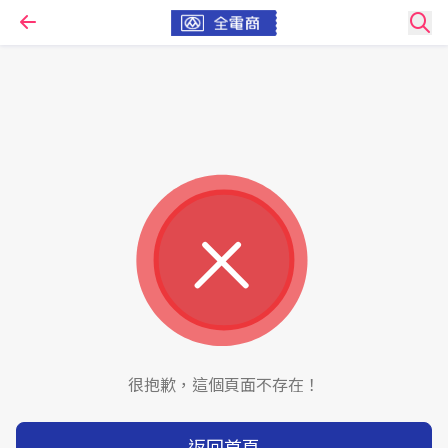
很抱歉，這個頁面不存在！
返回首頁