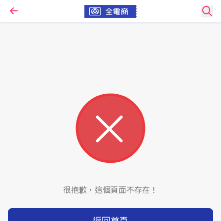
很抱歉，這個頁面不存在！
返回首頁