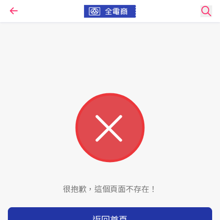
很抱歉，這個頁面不存在！
返回首頁