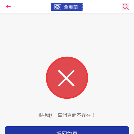
很抱歉，這個頁面不存在！
返回首頁