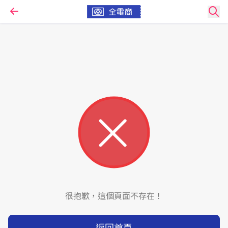
很抱歉，這個頁面不存在！
返回首頁