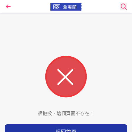
很抱歉，這個頁面不存在！
返回首頁