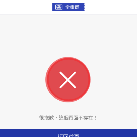
很抱歉，這個頁面不存在！
返回首頁