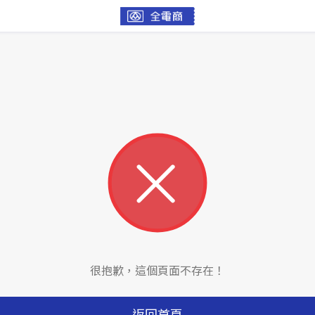
很抱歉，這個頁面不存在！
返回首頁