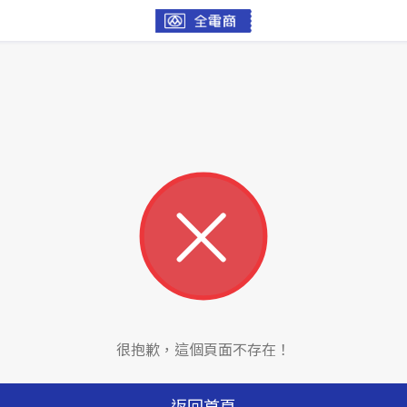
很抱歉，這個頁面不存在！
返回首頁