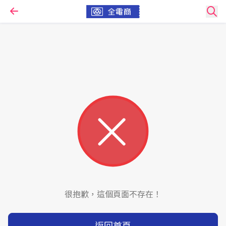
很抱歉，這個頁面不存在！
返回首頁