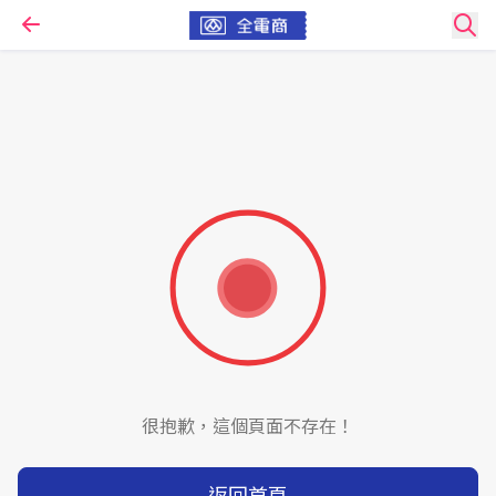
很抱歉，這個頁面不存在！
返回首頁