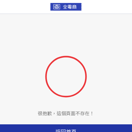
很抱歉，這個頁面不存在！
返回首頁