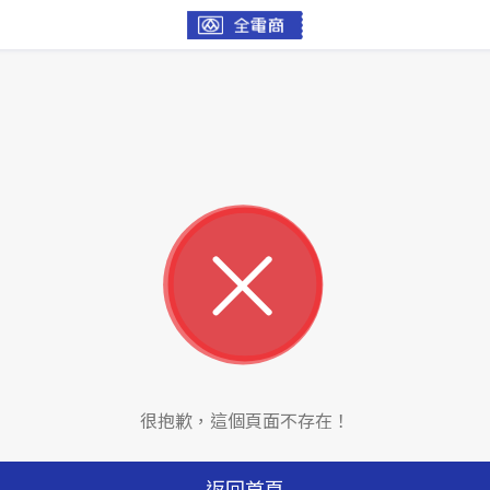
很抱歉，這個頁面不存在！
返回首頁