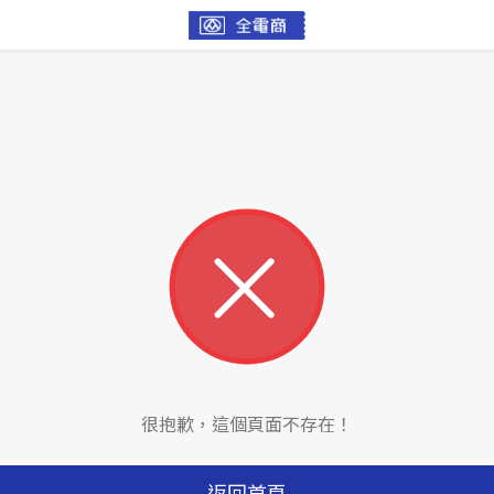
很抱歉，這個頁面不存在！
返回首頁