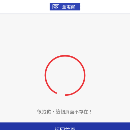
很抱歉，這個頁面不存在！
返回首頁