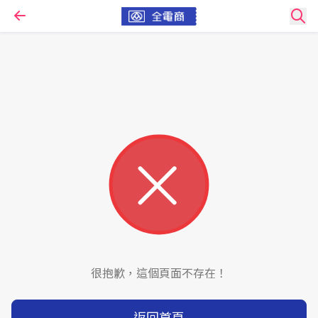
很抱歉，這個頁面不存在！
返回首頁