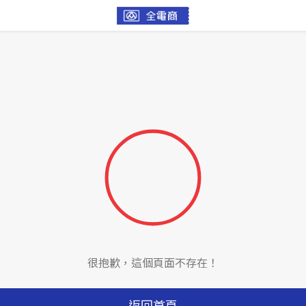
很抱歉，這個頁面不存在！
返回首頁