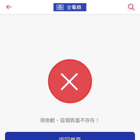
很抱歉，這個頁面不存在！
返回首頁