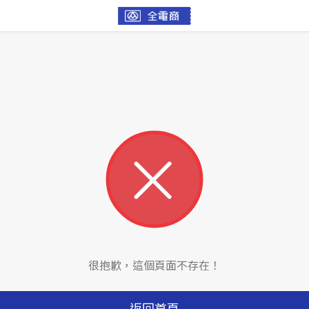
很抱歉，這個頁面不存在！
返回首頁