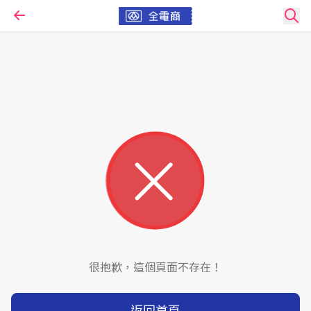
很抱歉，這個頁面不存在！
返回首頁