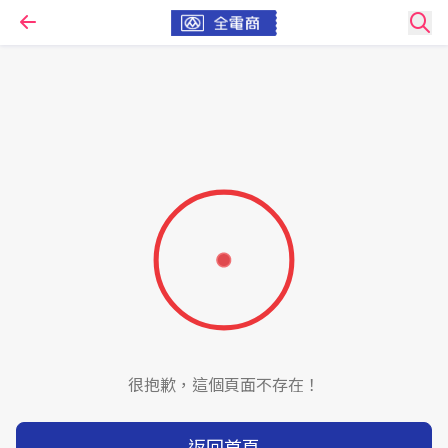
很抱歉，這個頁面不存在！
返回首頁