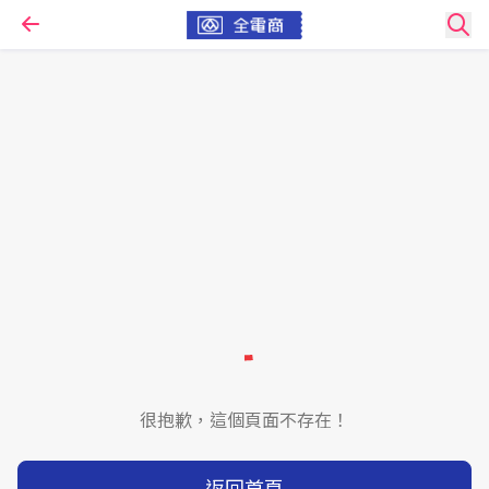
很抱歉，這個頁面不存在！
返回首頁