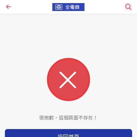
很抱歉，這個頁面不存在！
返回首頁