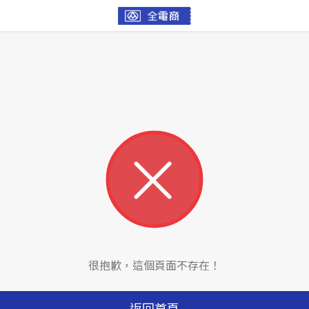
很抱歉，這個頁面不存在！
返回首頁