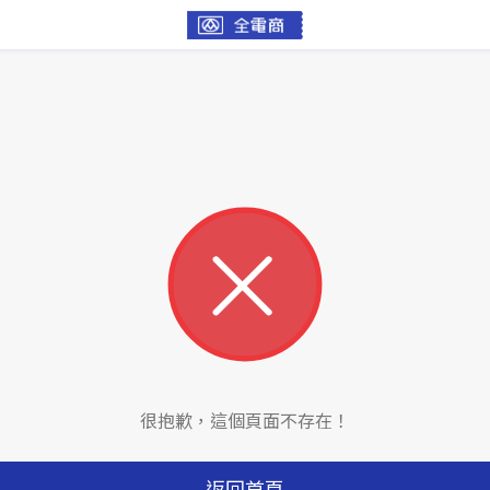
很抱歉，這個頁面不存在！
返回首頁