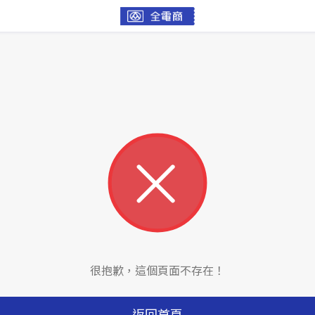
很抱歉，這個頁面不存在！
返回首頁