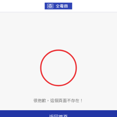
很抱歉，這個頁面不存在！
返回首頁