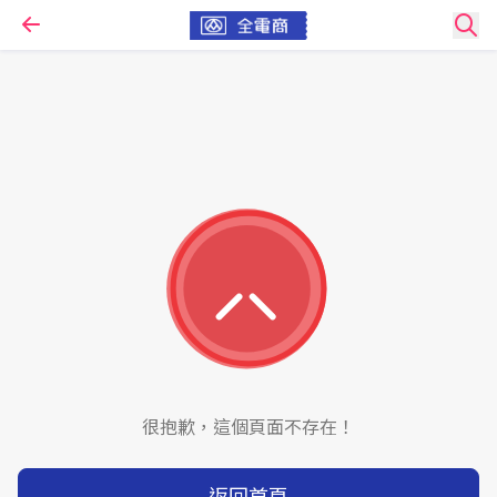
很抱歉，這個頁面不存在！
返回首頁