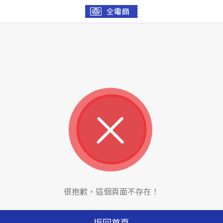
很抱歉，這個頁面不存在！
返回首頁