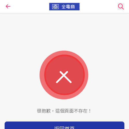
很抱歉，這個頁面不存在！
返回首頁