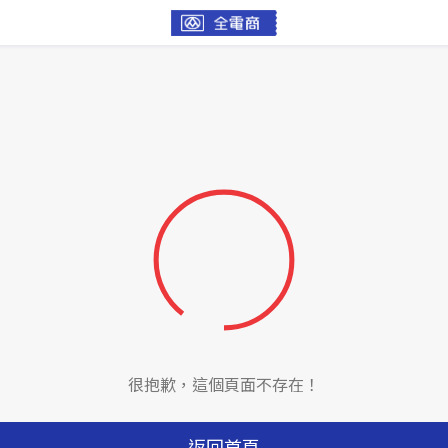
很抱歉，這個頁面不存在！
返回首頁