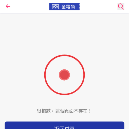
很抱歉，這個頁面不存在！
返回首頁