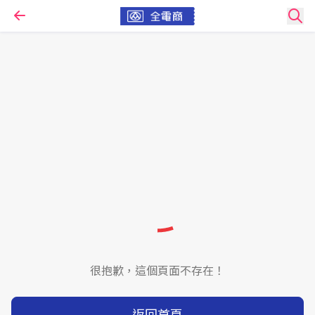
很抱歉，這個頁面不存在！
返回首頁