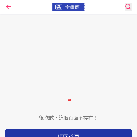
很抱歉，這個頁面不存在！
返回首頁