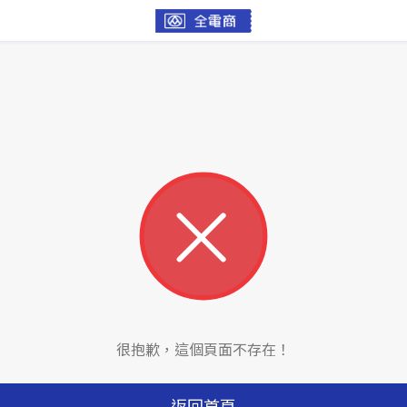
很抱歉，這個頁面不存在！
返回首頁